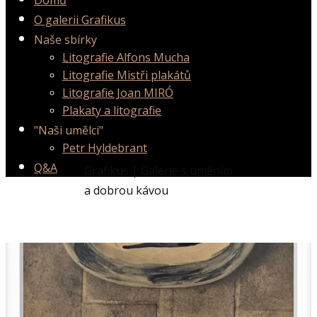
Domů
O galerii Grafikus
Naše sbírky
Litografie Alfons Mucha
Litografie Mistři plakátů
Litografie Joan MIRÓ
Plakaty a litografie
"Naši umělci"
Petr Hyldebrant
Q&A
Grafikus | Galerie s uměním
a dobrou kávou