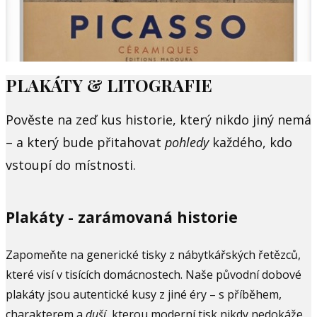
PLAKÁTY & LITOGRAFIE
Pověste na zeď kus historie, který nikdo jiný nemá
– a který bude přitahovat
pohledy
každého, kdo
vstoupí do místnosti.
Plakáty - zarámovaná historie
Zapomeňte na generické tisky z nábytkářských řetězců,
které visí v tisících domácnostech. Naše původní dobové
plakáty jsou autentické kusy z jiné éry – s příběhem,
charakterem a
duší
, kterou moderní tisk nikdy nedokáže